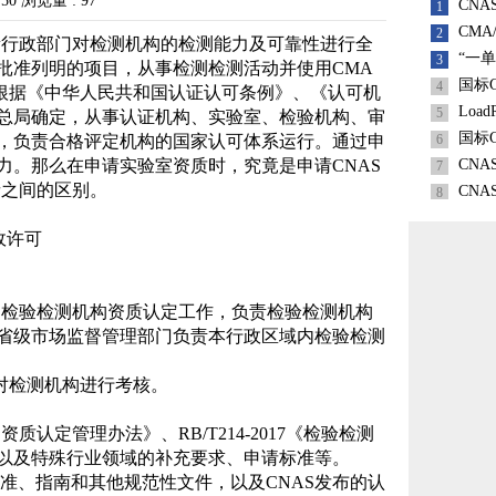
9:50 浏览量 : 97
CN
1
CM
2
量行政部门对检测机构的检测能力及可靠性进行全
“一
3
批准列明的项目，从事检测检测活动并使用CMA
国标G
4
，根据《中华人民共和国认证认可条例》、《认可机
Loa
5
总局确定，从事认证机构、实验室、检验机构、审
国标G
，负责合格评定机构的国家认可体系运行。通过申
6
力。那么在申请实验室资质时，究竟是申请CNAS
CN
7
者之间的区别。
CN
8
政许可
国检验检测机构资质认定工作，负责检验检测机构
省级市场监督管理部门负责本行政区域内检验检测
对检测机构进行考核。
认定管理办法》、RB/T214-2017《检验检测
以及特殊行业领域的补充要求、申请标准等。
的标准、指南和其他
规范性文件，以及CNAS发布的认